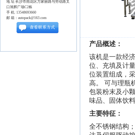
地 址:长沙市雨花区万家丽路与劳动路叉
口旭辉广场C2栋
手 机: 13548693660
邮 箱：autopack@163.com
产品概述：
该机是一款经
位、充填及计
位装置组成，采
高。 可与理瓶
包装粉末及小
味品、固体饮
主要特征：
全不锈钢结构；