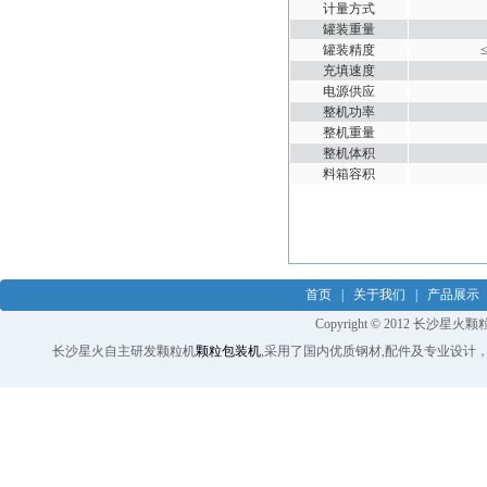
计量方式
罐装重量
罐装精度
≤
充填速度
电源供应
整机功率
整机重量
整机体积
料箱容积
首页
|
关于我们
|
产品展示
Copyright © 2012 长沙星火颗
长沙星火自主研发颗粒机
颗粒包装机
,采用了国内优质钢材,配件及专业设计